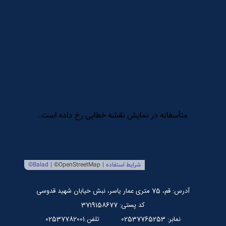
مرکز بین المللی نشر اسراء
صندوق قرض الحسنه اسراء
پایگاه اطلاع رسانی استاد مرتضی جوادی آملی
آدرس: قم، 75 متری عمار یاسر، نبش خیابان شهید قدوسی
کد پستی: 3719158677
نمابر: 02537765253
تلفن.02537782001