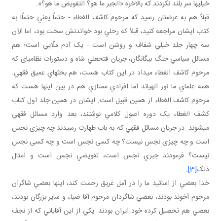
خيلي ها سر بلند نکردند که بالاخره «الجبر ما هو؟ التفويض ما هو؟».
قبلاً هم به عرضتان رسيد که مرحوم کاشف الغطاء - حتماً يعني حتماً! به
کتاب ايشان مراجعه کنيد، قبلاً که رحلي بود خواندنش سخت بود، اما الآن
سه چهار جلد خيلي شفاف و روشن است - يک آدم ملّايي است؛ هم
مسائل سياسي جنگ بيگانگان، جريان فتحعلي شاه و دستورات نظامي­ای که
مرحوم کاشف الغطاء مي داد در اين کتاب هست، هم بحث هاي عميق فقهي.
همه علماي ما نور الهي اند اما افرادي ممتازي هم در بين اينها هست که
مرحوم کاشف الغطاء از همين قبيل است. ايشان در همين جلد اول کتاب
کشف الغطاء يک دوره اصول کلامي نوشتند، بعد وارد مسائل فقهي
مي شوند. در جريان مسائل فقهي که به باب طهارت رسيدند چه چيزی نجس
است و چه چيزی نجس نيست؟ چه کسی نجس است و چه کسی نجس
نيست؟ فرمودند جبري نجس است، تفويضي نجس است و امثال
ذلک
[3]
.
خدا بعضي از اساتيد ما را در آمل غريق رحمت کند، اينها بعضي شاگران
مرحوم آخوند بودند، بعضي شاگردان مرحوم آقا ضياء و ساير بزرگان بودند،
بعضي هم تحصيل کرده خود ايران بودند. يکي از اين آقاياني که از نجف