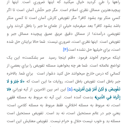
راه ها را طي کرديد خيال مي کنيد که اينها ضروري است. اينها از
پيچيده ترين مسائل نظري اسلام است. مگر جبر حلّش آسان است تا اگر
کسي منکر بود بشود کافر؟ مگر تفويض کارش آسان است تا کسي منکر
باشد بشود کافر؟ بعد مي فرمايد خيلي از علماي ما جبر را باطل کردند ولي
تفويضي درآمدند! از مسائل دقيق عريق عميق پيچيده مسائل جبر و
تفويض است. اينها نظري است، ضروري نيست. شما حالا برايتان حل شده
است، براي خيلي ها حل نشده است
[4]
.
اينکه مرحوم آخوند فرمود: «قلم اينجا رسيد سر بشکست» اين يک
تواضع عالمانه است. شما هر چه بخواهيد مسئله تفويض را براي بعضي از
کساني که درس خارج مي خوانند حل کنيد دشوار است براي شما. بالاخره
جبر باطل است تفويض باطل است، روايات ما اين است که
«لَا جَبْرَ وَ لَا
تَفْوِيضَ وَ لَكِنْ أَمْرٌ بَيْنَ أَمْرَيْن‏»
،
[5]
اين امر بين الامرين از آيه نوراني
﴿
لا
إِكْراهَ فِي الدِّينِ
﴾
بدست آمده است. اين آيه نه مربوط به مسئله فقهي
است، نه مربوط به مسئله اخلاقي، فقط مربوط به مسئله کلامي است؛
يعني جبر در عالم مستحيل است، نه بد است. تفويض مستحيل است
مسئله بد و خوب نيست حلال و حرام نيست. تفويض معنايش اين است