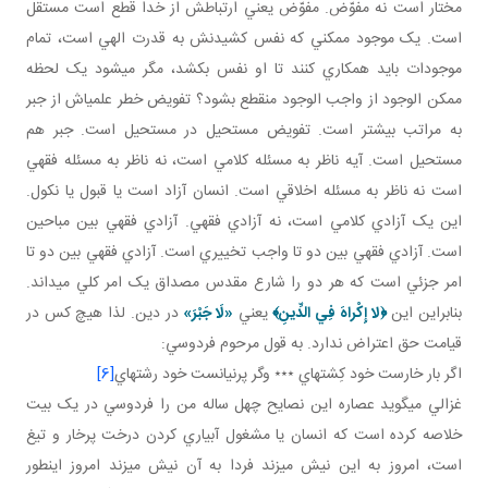
مختار است نه مفوّض. مفوّض يعني ارتباطش از خدا قطع است مستقل
است. يک موجود ممکني که نفس کشيدنش به قدرت الهي است، تمام
موجودات بايد همکاري کنند تا او نفس بکشد، مگر مي شود يک لحظه
ممکن الوجود از واجب الوجود منقطع بشود؟ تفويض خطر علمي اش از جبر
به مراتب بيشتر است. تفويض مستحيل در مستحيل است. جبر هم
مستحيل است. آيه ناظر به مسئله کلامي است، نه ناظر به مسئله فقهي
است نه ناظر به مسئله اخلاقي است. انسان آزاد است يا قبول يا نکول.
اين يک آزادي کلامي است، نه آزادي فقهي. آزادي فقهي بين مباحين
است. آزادي فقهي بين دو تا واجب تخييري است. آزادي فقهي بين دو تا
امر جزئي است که هر دو را شارع مقدس مصداق يک امر کلي مي داند.
بنابراين اين
﴿
لا إِكْراهَ فِي الدِّينِ
﴾
يعني
«لَا جَبْرَ»
در دين. لذا هيچ کس در
قيامت حق اعتراض ندارد. به قول مرحوم فردوسي:
اگر بار خارست خود کِشته اي ٭٭٭ وگر پرنيانست خود رشته اي
[6]
غزالي مي گويد عصاره اين نصايح چهل ساله من را فردوسي در يک بيت
خلاصه کرده است که انسان يا مشغول آبياري کردن درخت پرخار و تيغ
است، امروز به اين نيش مي زند فردا به آن نيش مي زند امروز اين طور