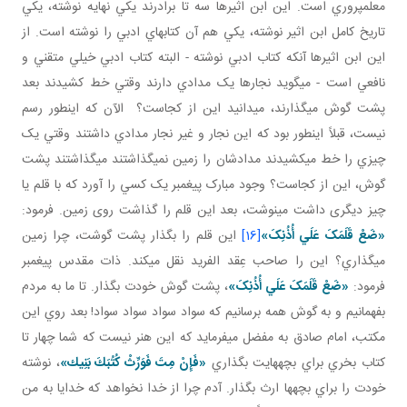
معلم پروري است. اين ابن اثيرها سه تا برادرند يکي نهايه نوشته، يکي
تاريخ کامل ابن اثير نوشته، يکي هم آن کتاب هاي ادبي را نوشته است. از
اين ابن اثيرها آنکه کتاب ادبي نوشته - البته کتاب ادبي خيلي متقني و
نافعي است - مي گويد نجارها يک مدادي دارند وقتي خط کشيدند بعد
پشت گوش مي گذارند، مي دانيد اين از کجاست؟ الآن که اين طور رسم
نيست، قبلاً اين طور بود که اين نجار و غير نجار مدادي داشتند وقتي يک
چيزي را خط مي کشيدند مدادشان را زمين نمي گذاشتند مي گذاشتند پشت
گوش، اين از کجاست؟ وجود مبارک پيغمبر يک کسي را آورد که با قلم يا
چيز ديگری داشت مي نوشت، بعد اين قلم را گذاشت روی زمين. فرمود:
«ضَعْ قَلَمَکَ عَلَي أُذُنِکَ»
[16]
اين قلم را بگذار پشت گوشت، چرا زمين
مي گذاري؟ اين را صاحب عِقد الفريد نقل مي کند. ذات مقدس پيغمبر
فرمود:
«ضَعْ قَلَمَکَ عَلَي أُذُنِکَ»
، پشت گوش خودت بگذار. تا ما به مردم
بفهمانيم و به گوش همه برسانيم که سواد سواد سواد سواد! بعد روي اين
مکتب، امام صادق به مفضل مي فرمايد که اين هنر نيست که شما چهار تا
کتاب بخري براي بچه هايت بگذاري
«فَإِنْ مِتَ‏ فَوَرِّثْ‏ كُتُبَكَ‏ بَنِيك‏»
، نوشته
خودت را براي بچه ها ارث بگذار. آدم چرا از خدا نخواهد که خدايا به من