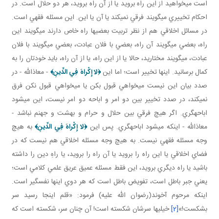
است مي خواهيد از اين راه برويد يا از آن راه برويد، هر دو حلال است. در
احکام تخييري مي گويند فرقي نمي کند يا آن يا اين. اين مسئله فقهي است.
در مسائل اخلاقي هم از نظر تربيت بعضي ها راه خاص دارند مي گويند اين
راه، بعضي مي گويند آن راه، بعضي با فلان عبادت، بعضي مي گويند با فلان
عبادت، مي گويند مختاريد، حالا يا از اين راه، يا از آن راه، بايد خودتان را به
کمال برسانيد. اينها تخيير است؛ اما اين
﴿
لا إِكْراهَ فِي الدِّينِ
﴾
- معاذالله - در
صدد بيان اين نيست مي خواهي قبول بکن يا مي خواهي قبول نکن فرق
نمي کند، در صدد تخيير بين دو امر و اباحه دو امر نيست، اين مي شود
اباحه گري. اگر هيچ فرقي بين حلال و حرام و بهشت و جهنم نباشد -
معاذالله - اينکه مي شود اباحه گري. پس اين
﴿
لا إِكْراهَ فِي الدِّينِ
﴾
به هيچ
وجه مسئله فقهي نيست. به هيچ وجه مسئله اخلاقي هم نيست که در
فضاي اخلاقي يا اين راه را برويد يا آن راه را برويد، يا راهِ دين را داشته
باشيد يا راه ديگري برويد، اين فقط مسئله عميق عريق علمي کلامي است؛
يعني جبر باطل است، تفويض باطل است که هر دوي اينها نفسگير است.
اينکه مرحوم آخوند(رضوان الله عليه) فرمود: «قلم اينجا رسيد سر
بشکست!»
[2]
خيلي ها سرشان شکسته است! آن چنان سر، شکسته است که