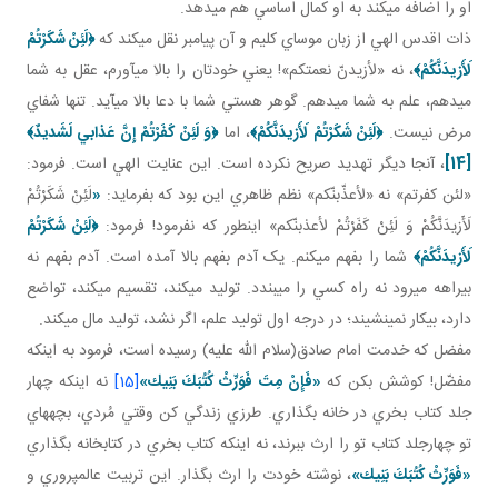
او را اضافه مي کند به او کمال اساسي هم مي دهد.
ذات اقدس الهي از زبان موساي کليم و آن پيامبر نقل مي کند که
﴿لَئِنْ شَكَرْتُمْ
لَأَزيدَنَّكُمْ﴾
، نه «لأزيدنّ نعمتکم»! يعني خودتان را بالا مي آورم، عقل به شما
مي دهم، علم به شما مي دهم. گوهر هستي شما با دعا بالا مي آيد. تنها شفاي
مرض نيست.
﴿لَئِنْ شَكَرْتُمْ لَأَزيدَنَّكُمْ﴾
، اما
﴿وَ لَئِنْ كَفَرْتُمْ إِنَّ عَذابي‏ لَشَديدٌ﴾
[14]
، آنجا ديگر تهديد صريح نکرده است. اين عنايت الهي است. فرمود:
«لئن کفرتم» نه «لأعذّبنّکم» نظم ظاهري اين بود که بفرمايد:
«
لَئِنْ شَكَرْتُمْ
لَأَزيدَنَّكُمْ وَ لَئِنْ كَفَرْتُمْ لأعذبنّکم» اين طور که نفرمود! فرمود:
﴿لَئِنْ شَكَرْتُمْ
لَأَزيدَنَّكُمْ﴾
شما را بفهم مي کنم. يک آدم بفهم بالا آمده است. آدم بفهم نه
بيراهه مي رود نه راه کسي را مي بندد. توليد مي کند، تقسيم مي کند، تواضع
دارد، بيکار نمي نشيند؛ در درجه اول توليد علم، اگر نشد، توليد مال مي کند.
مفضل که خدمت امام صادق(سلام الله عليه) رسيده است، فرمود به اينکه
مفضّل! کوشش بکن که
«فَإِنْ مِتَ‏ فَوَرِّثْ‏ كُتُبَكَ‏ بَنِيك‏»
[15]
نه اينکه چهار
جلد کتاب بخري در خانه بگذاري. طرزي زندگي کن وقتي مُردي، بچه هاي
تو چهارجلد کتاب تو را ارث ببرند، نه اينکه کتاب بخري در کتابخانه بگذاري
«فَوَرِّثْ‏ كُتُبَكَ‏ بَنِيك‏»
، نوشته خودت را ارث بگذار. اين تربيت عالم پروري و