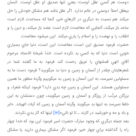
دوست هر کسي عقل اوست؛ يعني تنها صديق او عقل اوست. انسان
بي عقل اصلاً دوستي در عالم ندارد. اگر عقل باشد هم مشکل خودش را حل
مي کند هم نسبت به ديگري در کارهاي خير، آنجا که مساعدت لازم است
ساعد باز مي کند، آنجايي که معاضدت لازم است عضد باز مي کند، و دين را و
انقلاب را و نهضت را و اسلام را ياري مي کند. اين مي شود معاضدت.
حضرت فرمود صديق اين است، معاضدت اين است، دنيا جاي بسياري
خوبي است دنيا که به کسي بد نکرده است. خدا شيخنا الاستاد مرحوم
آقاي الهي قمشه اي را غريق رحمت کند فرمود به ما گفتند شما در
شعرهايتان چقدر از آسمان و زمين و دنيا بد مي گوييد؟ فرمود دست ما به
مسئولين نمي رسد، به اين آسمان و زمين بد مي گوييم وگرنه منظور ما همين
مسئولين هستند. اين آسمان و زمين چه بدي دارد؟ فرمود اينکه شعراء و
بزرگان مرتّب از روزگار و آسمان و زمين مي گويند، چون دستشان به اين
خلفا نمي رسد به اينها بد مي گويند وگرنه آسمان و زمين که آيات الهي اند. «ابر
و باد و مه و خورشيد در کارند ـ تا تو ناني»
[12]
اينها که کار بدي نکردند.
بعد جمله ديگري که وجود مبارک حضرت امير فرمود اين بود که خدا چهار
راه را گذاشته براي چهار خير؛ فرمود اگر مشکل بيماري داريد يا مشکل