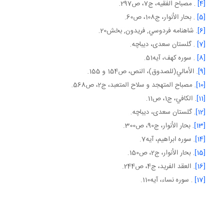
[4]
. مصباح الفقيه، ج7، ص297.
[5]
. بحار الأنوار، ج‏108، ص60.
[6]
. شاهنامه فردوسي, فريدون, بخش20.
[7]
. گلستان سعدی، ديباچه.
[8]
. سوره کهف، آيه51.
[9]
. الأمالي(للصدوق)، النص، ص154 و 155.
[10]
. مصباح المتهجد و سلاح المتعبد، ج‏2، ص568.
[11]
. الكافي، ج‏1، ص11.
[12]
. گلستان سعدی، ديباچه.
[13]
. بحار الأنوار، ج‏90، ص300.
[14]
. سوره ابراهيم، آيه7.
[15]
. بحار الأنوار، ج‏2، ص150.
[16]
. العقد الفريد، ج4، ص244.
[17]
. سوره نساء، آيه110.