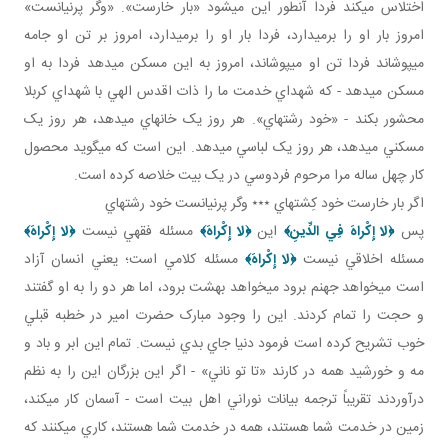
اختلاس مي کند فردا آن طور اين مي شود «بار خارست». «وگر پرنيانست»
امروز بار او را برمي دارد، فردا بار او را برمي دارد، امروز بر تن او جامه
مي پوشاند فردا تن او مي پوشاند، امروز به اين مسکن می­دهد فردا به او
مسکن می­دهد - که شهداي خدمت ما را ذات اقدس الهي با شهداي کربلا
محشور بکند - «خود رشته اي». هر روز يک خانه اي مي دهد، هر روز يک
مسکني مي دهد، هر روز يک لباسي مي دهد. اين است که مي گويد محصول
کار چهل ساله مرا مرحوم فردوسي در يک بيت خلاصه کرده است.
اگر بار خارست خود کِشته اي ٭٭٭ وگر پرنيانست خود رشته اي
پس
﴿
لا إِكْراهَ فِي الدِّينِ
﴾
اين
﴿
لا إِكْراهَ
﴾
مسئله فقهي نيست
﴿
لا إِكْراهَ
﴾
مسئله اخلاقي نيست
﴿
لا إِكْراهَ
﴾
مسئله کلامي است؛ يعني انسان آزاد
است مي خواهد جهنم برود مي خواهد بهشت برود، اما هر دو را به او گفتند
و حجت را تمام کردند. اين را وجود مبارک حضرت امير در خطبه قبلي
خوب تشريح کرده است فرمود دنيا جاي بدي نيست. تمام اين ابر و باد و
مه و خورشيد همه در کارند «تا تو ناني» - اگر اين بزرگان اين را به نظم
درآوردند تقريباً ترجمه بيانات نوراني اهل بيت است - آسمان کار مي کند،
زمين در خدمت شما هستند، همه در خدمت شما هستند، کاري مي کنند که