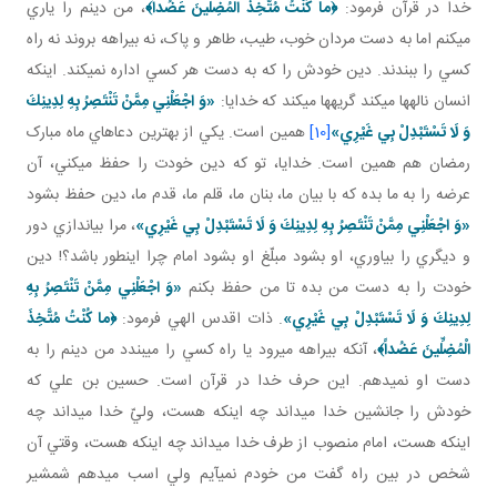
خدا در قرآن فرمود:
﴿ما كُنْتُ مُتَّخِذَ الْمُضِلِّينَ عَضُداً﴾
، من دينم را ياري
مي کنم اما به دست مردان خوب، طيب، طاهر و پاک، نه بيراهه بروند نه راه
کسي را ببندند. دين خودش را که به دست هر کسي اداره نمی­کند. اينکه
انسان ناله ها مي کند گريه ها مي کند که خدايا:
«وَ اجْعَلْنِي مِمَّنْ تَنْتَصِرُ بِهِ لِدِينِكَ
وَ لَا تَسْتَبْدِلْ بِي غَيْرِي‏»
[10]
همين است. يکي از بهترين دعاهاي ماه مبارک
رمضان هم همين است. خدايا، تو که دين خودت را حفظ مي کني، آن
عرضه را به ما بده که با بيان ما، بنان ما، قلم ما، قدم ما، دين حفظ بشود
«وَ اجْعَلْنِي مِمَّنْ تَنْتَصِرُ بِهِ لِدِينِكَ وَ لَا تَسْتَبْدِلْ بِي غَيْرِي‏»
، مرا بياندازي دور
و ديگري را بياوري، او بشود مبلّغ او بشود امام چرا اين طور باشد؟! دين
خودت را به دست من بده تا من حفظ بکنم
«وَ اجْعَلْنِي مِمَّنْ تَنْتَصِرُ بِهِ
لِدِينِكَ وَ لَا تَسْتَبْدِلْ بِي غَيْرِي‏»
. ذات اقدس الهي فرمود:
﴿ما كُنْتُ مُتَّخِذَ
الْمُضِلِّينَ عَضُداً﴾
، آنکه بيراهه مي رود يا راه کسي را مي بندد من دينم را به
دست او نمي دهم. اين حرف خدا در قرآن است. حسين بن علي که
خودش را جانشين خدا مي داند چه اينکه هست، وليّ خدا مي داند چه
اينکه هست، امام منصوب از طرف خدا مي داند چه اينکه هست، وقتي آن
شخص در بين راه گفت من خودم نمي آيم ولي اسب مي دهم شمشير