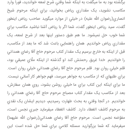
برگشته بود به ما مي گفت به اينکه شما وقتي شرح لمعه خوانديد، فوراً وارد
مکاسب نشويد، يک مقداري رياض بخوانيد، براي اينکه مرحوم شيخ
انصاري(رضوان الله عليه) در خيلي از موارد مي گويد صاحب رياض اين طور
گفت، سيد رياض اين طور گفت، شما اگر با رياض آشنا نباشيد مکاسب براي
شما خوب حل نمي شود. ما هم طبق دستور اينها بعد از شرح لمعه، يک
مقداري رياض خوانديم. همان راهنمايي باعث شد که ما بعد از مکاسب،
قبل از اينکه به خارج برسيم يک مقدار کتاب مرحوم حاج آقا رضاي همداني
را خوانديم. خدا غريق رحمتش کند او گذشته از اينکه ملّاي عميقي بود،
قلم خيلي روان بود. قلم مرحوم حاج آقا رضاي همداني خيلي روان است.
براي طلبه اي که از مکاسب به جواهر مي رسد، فهم جواهر کار آساني نيست.
ما براي اينکه اين کتاب براي ما خيلي روشن بشود، روي همان سفارش،
بعد از مکاسب يک مقدار کتاب مصباح مرحوم حاج آقا رضاي همداني را
خوانديم. در آنجا وقتي به بحث طهارت رسيديم، ديديم ايشان يک نقدي
به مرحوم کاشف الغطاء دارد. کاشف الغطاء مي فرمايد جبري نجس است،
مفوّضه نجس است. مرحوم حاج آقا رضاي همداني(رضوان الله عليهما)
مي فرمايد که شما بزرگواريد مسئله کلامي براي شما حل شده است اين