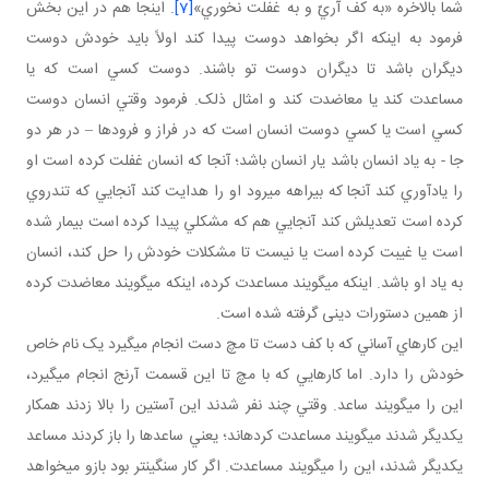
شما بالاخره «به کف آريّ و به غفلت نخوري»
[7]
. اينجا هم در اين بخش
فرمود به اينکه اگر بخواهد دوست پيدا کند اولاً بايد خودش دوست
ديگران باشد تا ديگران دوست تو باشند. دوست کسي است که يا
مساعدت کند يا معاضدت کند و امثال ذلک. فرمود وقتي انسان دوست
کسي است يا کسي دوست انسان است که در فراز و فرودها – در هر دو
جا - به ياد انسان باشد يار انسان باشد؛ آنجا که انسان غفلت کرده است او
را ياد آوري کند آنجا که بيراهه مي رود او را هدايت کند آنجايي که تندروي
کرده است تعديلش کند آنجايي هم که مشکلي پيدا کرده است بيمار شده
است يا غيبت کرده است يا نيست تا مشکلات خودش را حل کند، انسان
به ياد او باشد. اينکه مي گويند مساعدت کرده، اينکه مي گويند معاضدت کرده
از همين دستورات دينی گرفته شده است.
اين کارهاي آساني که با کف دست تا مچ دست انجام مي گيرد يک نام خاص
خودش را دارد. اما کارهايي که با مچ تا اين قسمت آرنج انجام مي گيرد،
اين را مي گويند ساعد. وقتي چند نفر شدند اين آستين را بالا زدند همکار
يکديگر شدند مي گويند مساعدت کرده­اند؛ يعني ساعدها را باز کردند مساعد
يکديگر شدند، اين را مي گويند مساعدت. اگر کار سنگين تر بود بازو مي خواهد